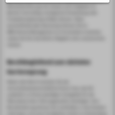
Mitarbeiterführung, Sie müssen auch Aufgaben im
Bereich Controlling, strategische Entwicklung oder
Produktionsplanung erfüllen können. Diese
karrierefördernden Kenntnisse können Sie im
MBA General Management im Fernstudium erwerben,
sodass Sie Ihre berufliche Tätigkeit nicht unterbrechen
müssen.
Berufsbegleitend zum nächsten
Karrieresprung
Neben dem Beruf erwerben Sie das
wirtschaftswissenschaftliche
Know-how
, das Sie
zusätzlich zu Ihrem jeweiligen Fachgebiet für die
Übernahme einer Führungsposition benötigen. Ihre
Berufserfahrung können Sie unmittelbar in das Studium
einbringen und neue Fertigkeiten direkt im Arbeitsalltag