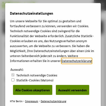
Datenschutzeinstellungen
Berufsbegleitendes Studium
GENERAL MANAGEMENT
Menu
Um unsere Webseite für Sie optimal zu gestalten und
fortlaufend verbessern zu können, verwenden wir Cookies.
STUDIUM
THEMEN
Technisch notwendige Cookies sind zwingend für die
STUDIUM
Funktionalität der Webseite erforderlich. Zusätzliche Statistik-
Cookies erlauben es uns, das Nutzungsverhalten anonym
Studium
BEWERBUNG
auszuwerten, um die Webseite zu verbessern. Sie haben die
Möglichkeit, Ihre Datenschutzeinstellungen über einen Link im
PERSONEN
Nehmen Sie Ihre Karriere in die Hand
unteren Seitenbereich jederzeit zu ändern. Weitere
Informationen erhalten Sie in unserer
Datenschutzerklärung
.
Berufsbegleitend zum nächsten Karrieresprung
ZENTRALE SEITEN
Auswahl:
PORTALE
Technisch notwendige Cookies
Nehmen Sie Ihre Karriere in die Hand
Statistik-Cookies (Matomo)
BERATUNG & SERVICE
Das MBA-Programm General Management vermittelt
Alle Cookies akzeptieren
Auswahl verwenden
ZENTRALEINRICHTUNGEN
Ihnen alle Qualifikationen, die Sie für leitende
Positionen benötigen. Als Managerin oder Manager sind
HTW Berlin -
Impressum
-
Datenschutzerklärung
Sie heute nicht mehr reine Führungskraft im Sinne der