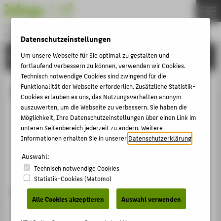
Berufsbegleitendes Studium
GENERAL MANAGEMENT
Datenschutzeinstellungen
Menu
BEWERBUNG
Um unsere Webseite für Sie optimal zu gestalten und
THEMEN
fortlaufend verbessern zu können, verwenden wir Cookies.
STUDIUM
Technisch notwendige Cookies sind zwingend für die
Funktionalität der Webseite erforderlich. Zusätzliche Statistik-
Bewerbung
BEWERBUNG
Cookies erlauben es uns, das Nutzungsverhalten anonym
auszuwerten, um die Webseite zu verbessern. Sie haben die
PERSONEN
Zugangsvoraussetzungen
Möglichkeit, Ihre Datenschutzeinstellungen über einen Link im
unteren Seitenbereich jederzeit zu ändern. Weitere
Bewerbungsfrist für das Sommer- und Wintersemester
Informationen erhalten Sie in unserer
Datenschutzerklärung
.
ZENTRALE SEITEN
Online bewerben
PORTALE
Auswahl:
Zulassung
Technisch notwendige Cookies
BERATUNG & SERVICE
Statistik-Cookies (Matomo)
ZENTRALEINRICHTUNGEN
Zugangsvoraussetzungen
Alle Cookies akzeptieren
Auswahl verwenden
Der
MBA in General Management
ist ein weiterbildender